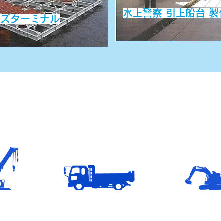
​水上警察 引上船台 
ーズターミナル
牛島鉄工株式会社