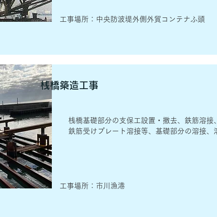
​工事場所：中央防波堤外側外貿コンテナふ頭
桟橋築造工事
​桟橋基礎部分の支保工設置・撤去、鉄筋溶接
​鉄筋受けプレート溶接等、基礎部分の溶接、
​工事場所：市川漁港