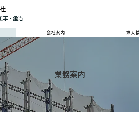
社
工事・鍛冶
会社案内
求人
​業務案内