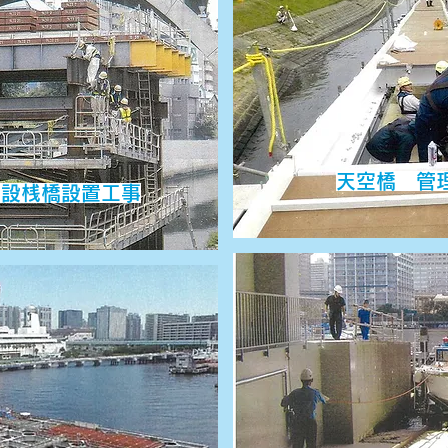
天空橋 管
仮設桟橋設置工事