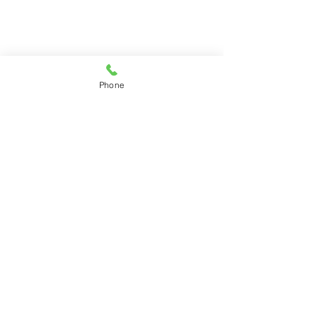
Phone
牛島鉄工株式会社
〒136-0074 東京都江東区東砂4丁目8ｰ10
TEL:
03-3648-1601