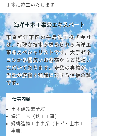
丁寧に施工いたします！
海洋土木工事のエキスパート
東京都江東区の牛島鉄工株式会社
は、特殊な技術が求められる海洋工
事のスペシャリストです。大手ゼネ
コンから幅広いお客様からご依頼い
ただいております。多数の実績が、
当社の技術と知識に対する信頼の証
です。
仕事内容
土木建設業全般
海洋土木（鉄工工事）
鋼構造物工事事業（トビ・土木工
事業）